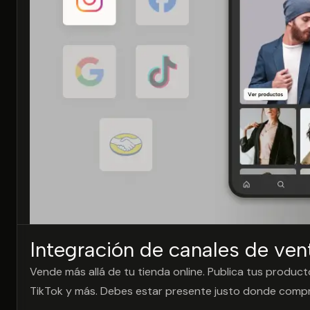
Imagina tu
Integración de canales de ven
tienda online
Vende más allá de tu tienda online. Publica tus produ
TikTok y más. Debes estar presente justo donde compra