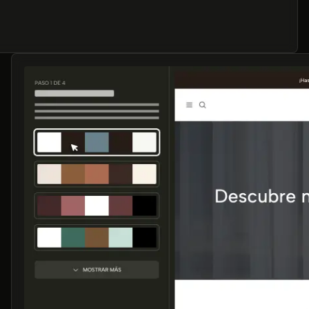
.
y conectar
 Tienda