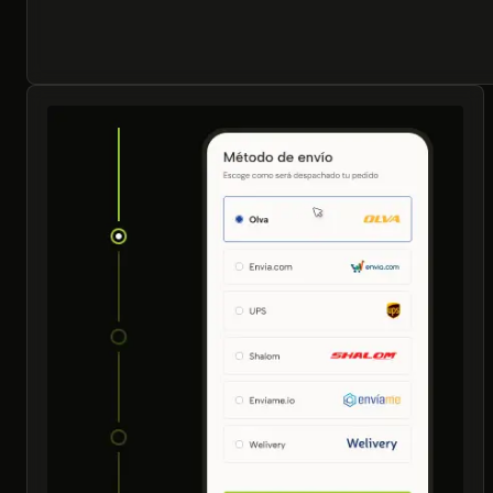
Ahora créala
La plataforma todo en uno para lanzar tu tienda 
con clientes en todas partes.
Crear
Probar gratis por 7 días. No se requiere tarjeta de crédito.
+20.000
+100
24/7
Tiendas Activas
Socios de Pago
Soporte Humano