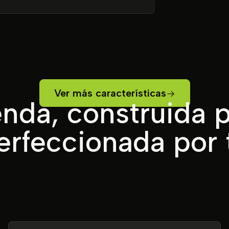
Ver más características
enda, construida p
erfeccionada por t