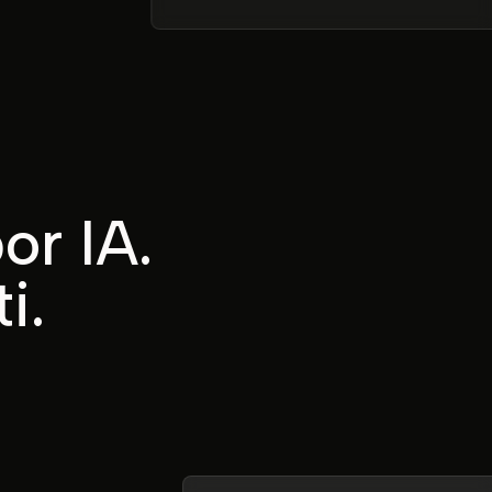
or IA.
i.