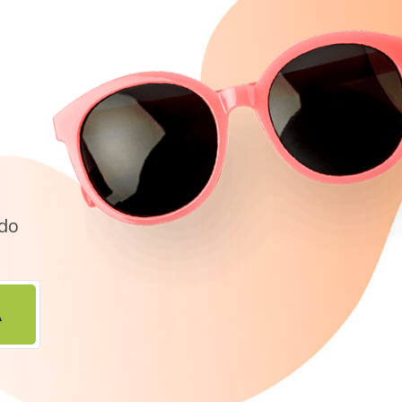
ido
A