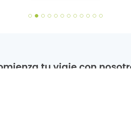
omienza tu viaje con nosotr
Probar gratis por 7 días. No se requiere tarjeta de crédito.
CREAR TIEND