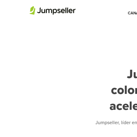
CANA
J
col
acele
Jumpseller, líder e