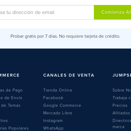
Comienza A
Probar gratis por 7 días. No requiere tarjeta de crédito.
MMERCE
CANALES DE VENTA
JUMPS
las de Pago
Tienda Online
Sobre No
s de Envío
Facebook
Trabaja 
a de Temas
Google Commerce
Precios
Mercado Libre
Afiliados
chos
Instagram
Directric
marca
rías Populares
WhatsApp