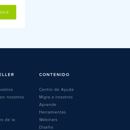
hora
ELLER
CONTENIDO
sotros
Centro de Ayuda
con nosotros
Migra a nosotros
Aprende
Herramientas
es de la
Webinars
Diseño