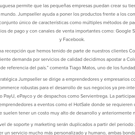
tuguesa permite que las pequeñas empresas puedan crear su tie
l mundo. Jumpseller ayuda a poner los productos frente a los co
conjunto único de características como múltiples métodos de pa
edios de pago y con canales de venta importantes como: Google
y Facebook.
ena recepción que hemos tenido de parte de nuestros clientes C
iente demanda por servicios de calidad decidimos apostar a Colo
 de referencia del país.” comenta Tiago Matos, uno de los funda
tratégica Jumpseller se dirige a emprendedores y empresarios 
mmerce robustas para el desarrollo de sus negocios ya pre-int
o PayU, ePayco y de despachos como Servientrega. La participa
emprendedores a eventos como el HotSale donde se requieren ci
e suelen tener un costo muy alto de desarrollo y anteriormente n
vel de soporte y marketing serán duplicados a partir del periodo 
cer un servicio mucho más personalizado y humano, ambas bonda