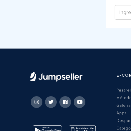
E-CO
Pasare
Método
Galerí
Apps
Despa
Catego