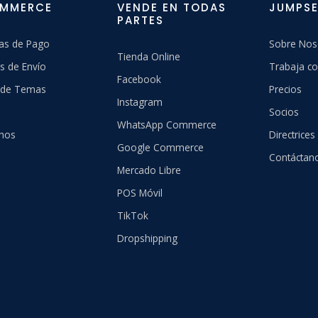
OMMERCE
VENDE EN TODAS
JUMPSE
PARTES
as de Pago
Sobre Nos
Tienda Online
s de Envío
Trabaja co
Facebook
a de Temas
Precios
Instagram
Socios
WhatsApp Commerce
hos
Directrices
Google Commerce
Contáctan
Mercado Libre
POS Móvil
TikTok
Dropshipping