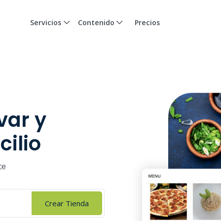
Servicios
Contenido
Precios
var y
ilio
te
Crear Tienda