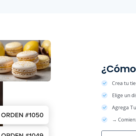
¿Cómo
Crea tu ti
Elige un d
Agrega Tu
→ Comienz