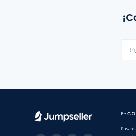
¡C
E-C
Pasarel