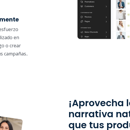
lmente
 esfuerzo
lizado en
go o crear
us campañas..
¡Aprovecha 
narrativa na
que tus pro