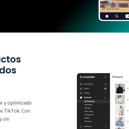
uctos
ndos
ar y optimizado
de TikTok. Con
y sin