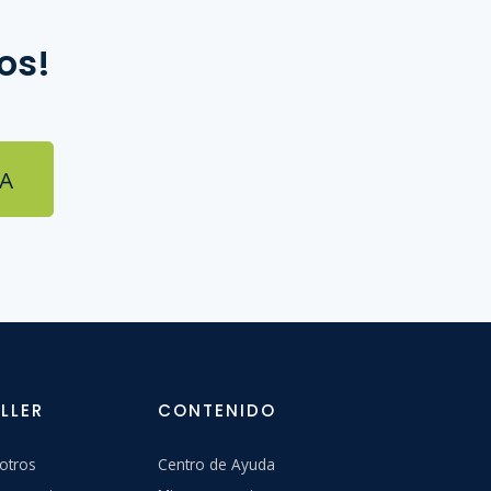
os!
A
LLER
CONTENIDO
otros
Centro de Ayuda