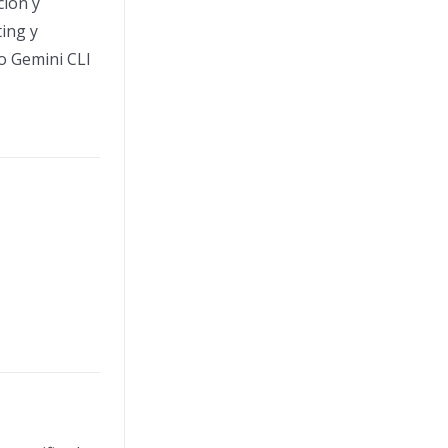
ción y
ing y
 o Gemini CLI