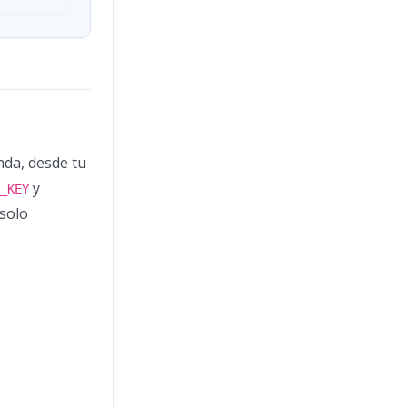
nda, desde tu
y
_KEY
 solo