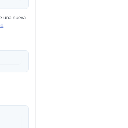
re una nueva
io
.