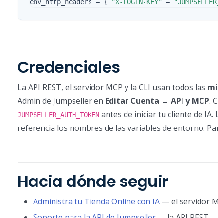
env_http_headers
=
{
"X-LOGIN-KEY"
=
"JUMPSELLER
Credenciales
La API REST, el servidor MCP y la CLI usan todos las
mi
Admin de Jumpseller en
Editar Cuenta → API y MCP
. 
antes de iniciar tu cliente de IA.
JUMPSELLER_AUTH_TOKEN
referencia los nombres de las variables de entorno. Pa
Hacia dónde seguir
Administra tu Tienda Online con IA
— el servidor M
Soporte para la API de Jumpseller
— la API REST