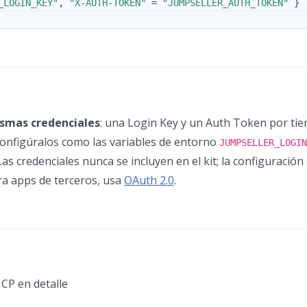
_LOGIN_KEY"
,
"X-AUTH-TOKEN"
=
"JUMPSELLER_AUTH_TOKEN"
}
smas credenciales
: una Login Key y un Auth Token por tie
Configúralos como las variables de entorno
JUMPSELLER_LOGIN
 Las credenciales nunca se incluyen en el kit; la configuración
ra apps de terceros, usa
OAuth 2.0
.
CP en detalle