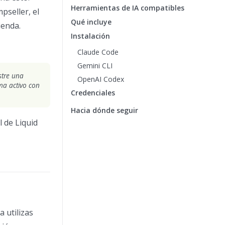
Herramientas de IA compatibles
pseller, el
Qué incluye
ienda.
Instalación
Claude Code
Gemini CLI
stre una
OpenAI Codex
ma activo con
Credenciales
Hacia dónde seguir
l de Liquid
 utilizas