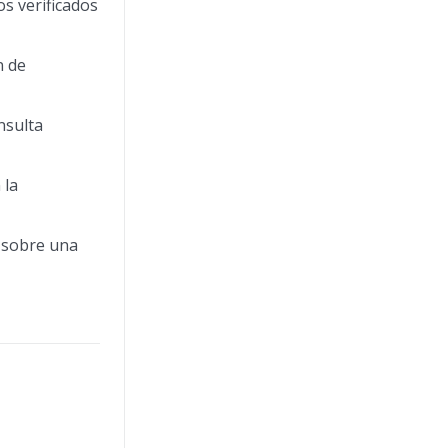
s verificados
n de
nsulta
 la
 sobre una