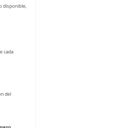
o disponible,
de cada
ón del
peso
,