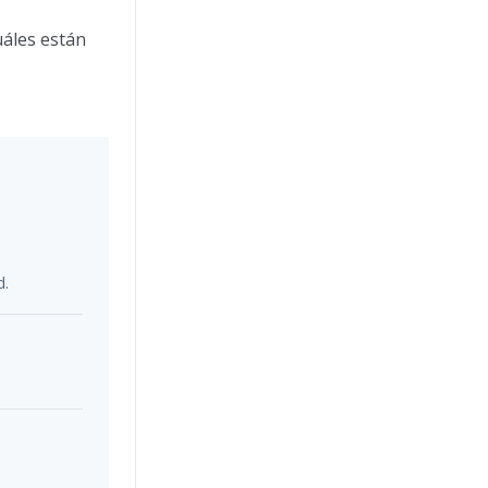
uáles están
d.