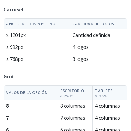
Carrusel
ANCHO DEL DISPOSITIVO
CANTIDAD DE LOGOS
≥ 1201px
Cantidad definida
≥ 992px
4 logos
≥ 768px
3 logos
Grid
ESCRITORIO
TABLETS
VALOR DE LA OPCIÓN
(≥ 992PX)
(≥ 768PX)
8
8 columnas
4 columnas
7
7 columnas
4 columnas
6
6 columnas
4 columnas