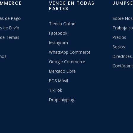
OMMERCE
VENDE EN TODAS
JUMPSE
PARTES
as de Pago
Sobre Nos
Tienda Online
s de Envío
Trabaja co
Facebook
a de Temas
Precios
Instagram
Socios
WhatsApp Commerce
hos
Directrices
Google Commerce
Contáctan
Mercado Libre
POS Móvil
TikTok
Dropshipping