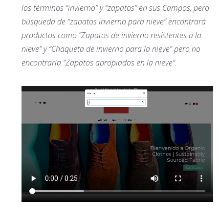
los términos “invierno” y “zapatos” en sus Campos, pero
búsqueda de “zapatos invierno para nieve” encontrará
productos como “Zapatos de invierno resistentes a la
nieve” y “Chaqueta de invierno para la nieve” pero no
encontraría “Zapatos apropiados en la nieve”.