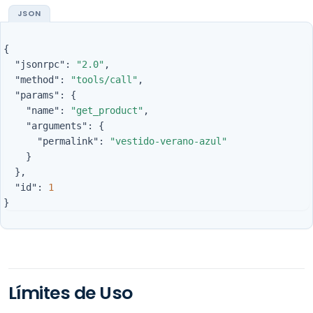
{
"jsonrpc"
:
"2.0"
,
"method"
:
"tools/call"
,
"params"
:
{
"name"
:
"get_product"
,
"arguments"
:
{
"permalink"
:
"vestido-verano-azul"
}
},
"id"
:
1
}
Límites de Uso