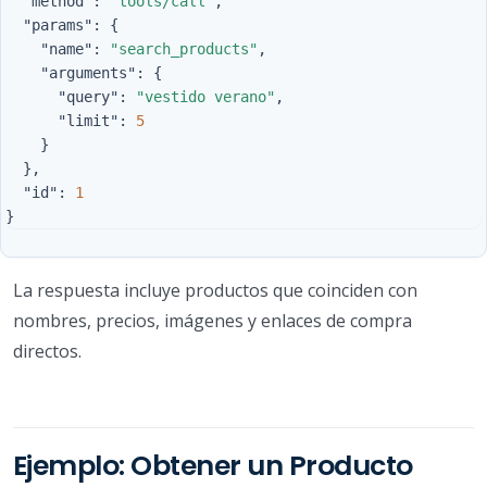
"method"
:
"tools/call"
,
"params"
:
{
"name"
:
"search_products"
,
"arguments"
:
{
"query"
:
"vestido verano"
,
"limit"
:
5
}
},
"id"
:
1
}
La respuesta incluye productos que coinciden con
nombres, precios, imágenes y enlaces de compra
directos.
Ejemplo: Obtener un Producto