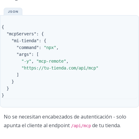
{
"mcpServers"
:
{
"mi-tienda"
:
{
"command"
:
"npx"
,
"args"
:
[
"-y"
,
"mcp-remote"
,
"https://tu-tienda.com/api/mcp"
]
}
}
}
No se necesitan encabezados de autenticación - solo
apunta el cliente al endpoint
de tu tienda.
/api/mcp