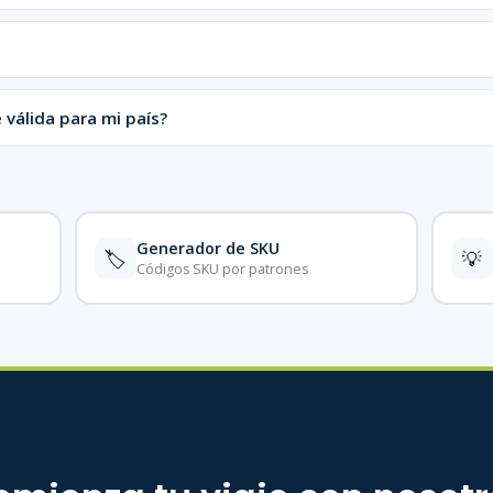
 válida para mi país?
Generador de SKU
🏷️
💡
Códigos SKU por patrones