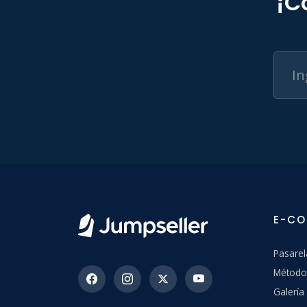
¡C
E-C
Pasarel
Método
Galerí