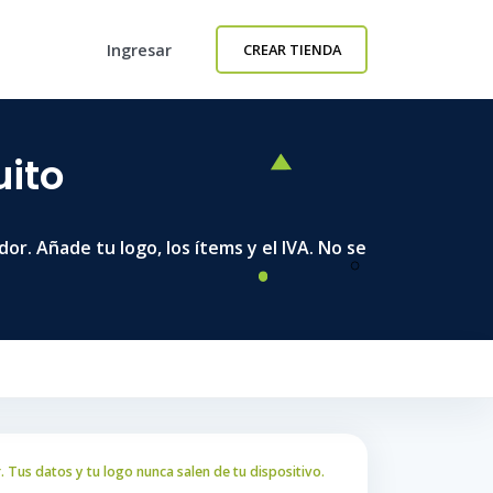
Ingresar
CREAR TIENDA
uito
r. Añade tu logo, los ítems y el IVA. No se
Tus datos y tu logo nunca salen de tu dispositivo.