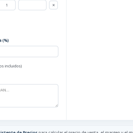
×
a (%)
s incluidos)
istente de Precios
para calcular el precio de venta, el margen y el 