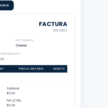
RIMIR
FACTURA
INV-0001
FACTURAR A
Cliente
 VENCIMIENTO
026
NT.
PRECIO UNITARIO
MONTO
Subtotal
$0.00
IVA (21%)
$0.00