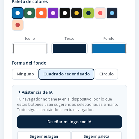
Paleta de colores
Icono
Texto
Fondo
Forma del fondo
Ninguno
Cuadrado redondeado
Círculo
Asistencia de IA
Tu navegador no tiene IA en el dispositivo, por lo que
estos botones usan sugerencias seleccionadas a mano.
Todo sigue ejecutándose en tu navegador.
Diseñar mi logo con IA
Sugerir eslogan
Sugerir paleta