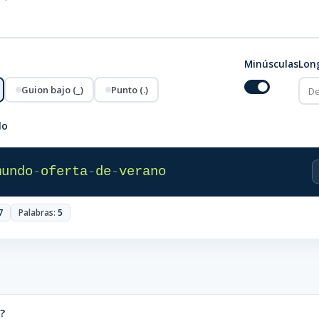
Minúsculas
Lon
Guion bajo (_)
Punto (.)
do
mundo
-
oferta
-
de
-
verano
7
Palabras:
5
?