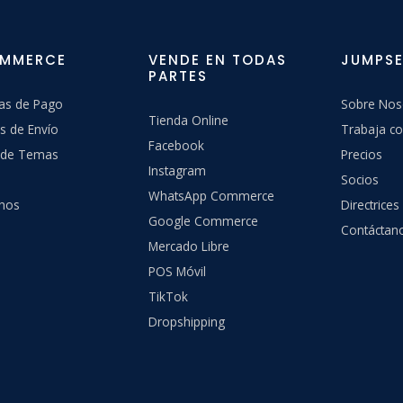
OMMERCE
VENDE EN TODAS
JUMPSE
PARTES
as de Pago
Sobre Nos
Tienda Online
s de Envío
Trabaja co
Facebook
a de Temas
Precios
Instagram
Socios
WhatsApp Commerce
hos
Directrices
Google Commerce
Contáctan
Mercado Libre
POS Móvil
TikTok
Dropshipping