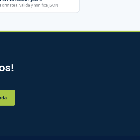
Formatea, valida y minifica JSON
os!
nda