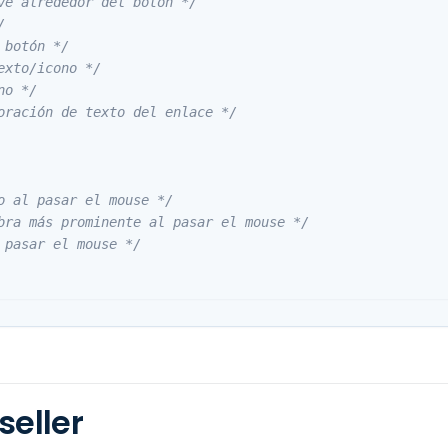
ve alrededor del botón */
/
 botón */
exto/icono */
no */
oración de texto del enlace */
o al pasar el mouse */
bra más prominente al pasar el mouse */
 pasar el mouse */
eller