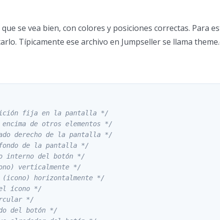
 que se vea bien, con colores y posiciones correctas. Para e
arlo. Típicamente ese archivo en Jumpseller se llama theme.cs
ición fija en la pantalla */
 encima de otros elementos */
ado derecho de la pantalla */
fondo de la pantalla */
o interno del botón */
ono) verticalmente */
 (icono) horizontalmente */
el ícono */
rcular */
do del botón */