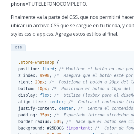
phone=TUTELEFONOCOMPLETO.
Finalmente va la parte del CSS, que nos permitirá hacer
ubicar un archivo CSS que se cargue en tu tienda, y edit
styles.css o app.css. Agrega estos estilos al final.
.store-whatsapp
{
position
:
fixed
;
/* Mantiene el botón en una pos
z-index
:
9998
;
/*  Asegura que el botón esté por
right
:
20px
;
/*  Posiciona el botón a 20px del l
bottom
:
10px
;
/*  Posiciona el botón a 10px del 
display
:
flex
;
/*  Utiliza Flexbox para el diseñ
align-items
:
center
;
/*  Centra el contenido (ic
justify-content
:
center
;
/*  Centra el contenido
padding
:
35px
;
/*  Espaciado interno alrededor d
border-radius
:
50%
;
/*  Hace que el botón sea ci
background
:
#25D366
!important
;
/*  Color de fon