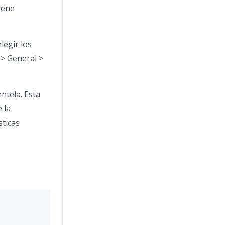
iene
legir los
 > General >
ntela. Esta
 la
sticas