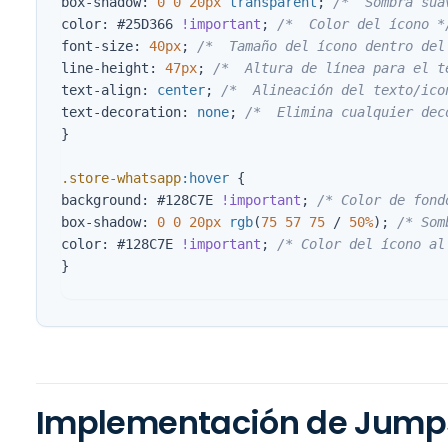
box-shadow
:
0
0
20px
transparent
;
/*  Sombra sua
color
:
#25D366
!important
;
/*  Color del ícono *
font-size
:
40px
;
/*  Tamaño del ícono dentro del
line-height
:
47px
;
/*  Altura de línea para el t
text-align
:
center
;
/*  Alineación del texto/ico
text-decoration
:
none
;
/*  Elimina cualquier dec
}
.store-whatsapp
:hover
{
background
:
#128C7E
!important
;
/* Color de fond
box-shadow
:
0
0
20px
rgb
(
75
57
75
/
50%
);
/* Som
color
:
#128C7E
!important
;
/* Color del ícono al
}
Implementación de Jumps