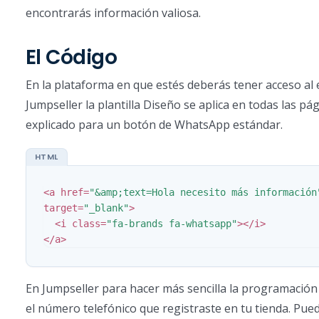
encontrarás información valiosa.
El Código
En la plataforma en que estés deberás tener acceso al
Jumpseller la plantilla Diseño se aplica en todas las pág
explicado para un botón de WhatsApp estándar.
<a
href=
"&amp;text=Hola necesito más información
target=
"_blank"
>
<i
class=
"fa-brands fa-whatsapp"
></i>
</a>
En Jumpseller para hacer más sencilla la programació
el número telefónico que registraste en tu tienda. Pu