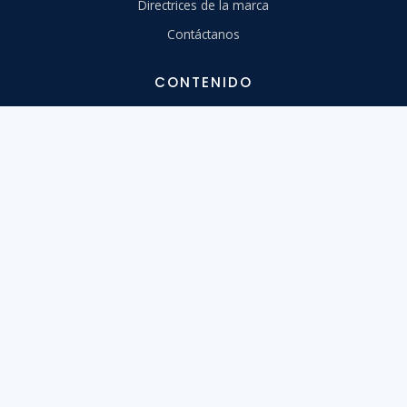
Directrices de la marca
Contáctanos
CONTENIDO
Centro de Ayuda
Migra a nosotros
Aprende
Herramientas
Webinars
Diseño
API
Estado del Sistema
Privacidad
Seguridad
Términos