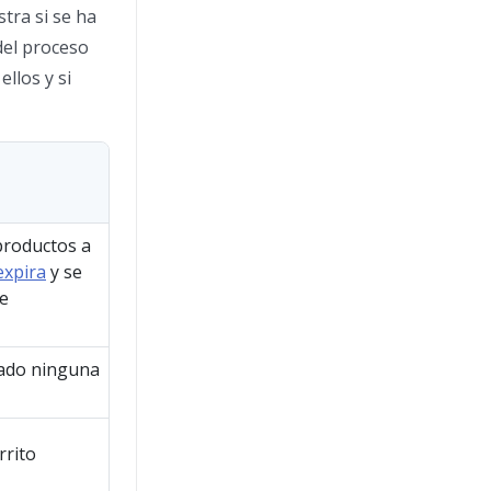
stra si se ha
del proceso
llos y si
productos a
expira
y se
de
mado ninguna
rrito