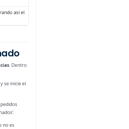
rando así el
nado
cias
. Dentro
se inicie el
 pedidos
nados’.
o no es