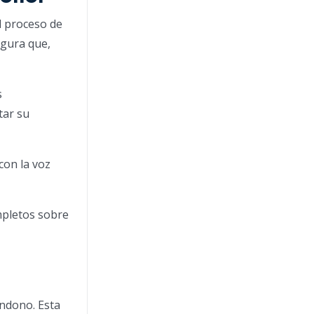
l proceso de
egura que,
s
tar su
con la voz
mpletos sobre
andono. Esta