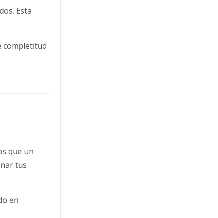
dos. Esta
e completitud
los que un
onar tus
do en