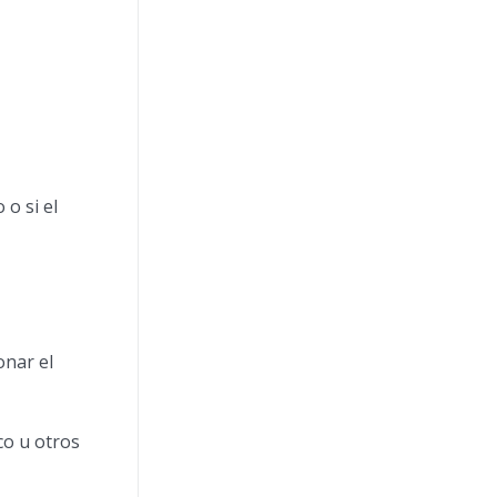
 o si el
ionar el
co u otros