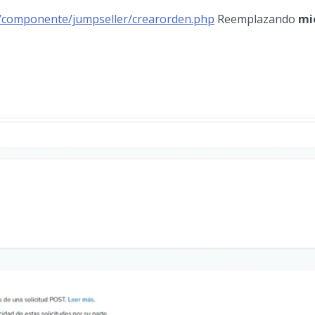
a/componente/jumpseller/crearorden.php
Reemplazando
mi