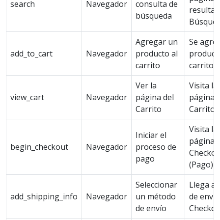
search
Navegador
consulta de
resultad
búsqueda
Búsque
Agregar un
Se agre
add_to_cart
Navegador
producto al
producto
carrito
carrito
Ver la
Visita la
view_cart
Navegador
página del
página d
Carrito
Carrito
Visita la
Iniciar el
página 
begin_checkout
Navegador
proceso de
Checkou
pago
(Pago)
Seleccionar
Llega al
add_shipping_info
Navegador
un método
de envío
de envío
Checkou