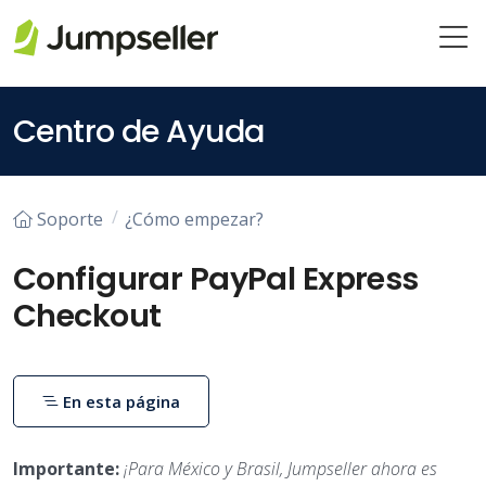
Saltar al contenido principal
Centro de Ayuda
Soporte
¿Cómo empezar?
Configurar PayPal Express
Checkout
En esta página
Importante:
¡Para México y Brasil, Jumpseller ahora es