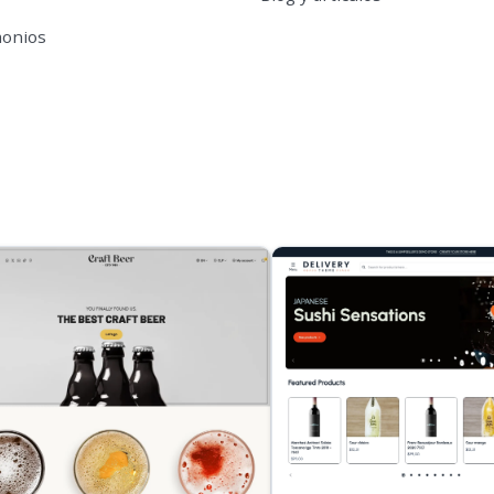
monios
s