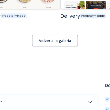
r
Delivery
Predeterminado
Predeterminado
Volver a la galería
D
a?