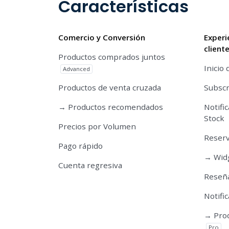
Características
Comercio y Conversión
Experi
client
Productos comprados juntos
Inicio 
Advanced
Productos de venta cruzada
Subscr
→ Productos recomendados
Notifi
Stock
Precios por Volumen
Reserv
Pago rápido
→ Widg
Cuenta regresiva
Reseña
Notifi
→ Prod
Pro