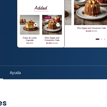
s
Ayuda
es