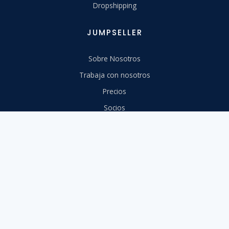
Dropshipping
JUMPSELLER
Sobre Nosotros
Trabaja con nosotros
Precios
Socios
Directrices de la marca
Contáctanos
CONTENIDO
Centro de Ayuda
Migra a nosotros
Aprende