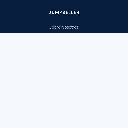
JUMPSELLER
Sobre Nosotros
Trabaja con nosotros
Precios
Socios
Directrices de la marca
Contáctanos
CONTENIDO
Centro de Ayuda
Migra a nosotros
Aprende