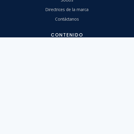
Directrices de la marca
Contáctanos
CONTENIDO
Centro de Ayuda
Migra a nosotros
Aprende
Herramientas
Webinars
Diseño
API
Estado del Sistema