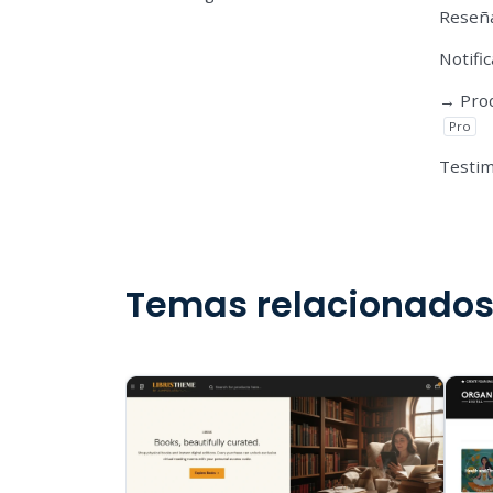
Reseña
Notifi
→ Prod
Pro
Testi
Temas relacionado