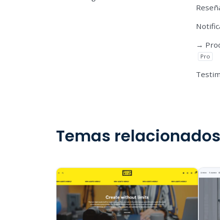
Reseña
Notifi
→ Prod
Pro
Testi
Temas relacionado