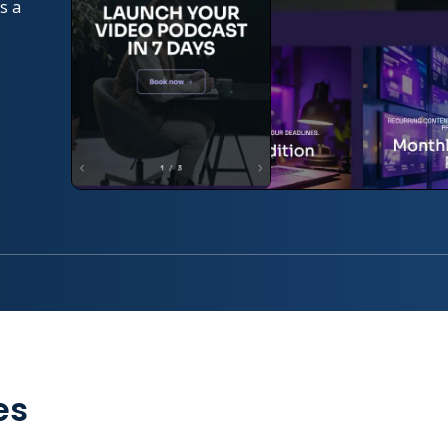
s a
es