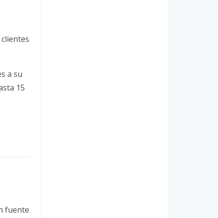
clientes
s a su
asta 15
n fuente