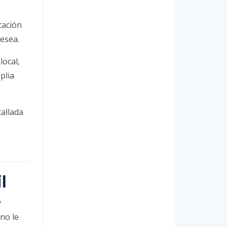
cación
desea.
local,
plia
allada
l
y
 no le