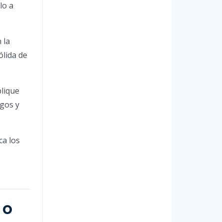
lo a
 la
ólida de
lique
zgos y
ca los
 o