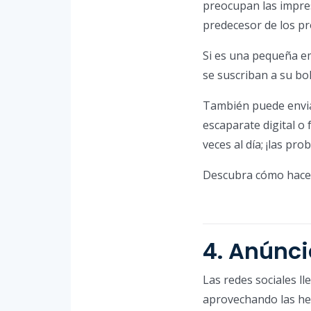
preocupan las impres
predecesor de los pr
Si es una pequeña e
se suscriban a su bol
También puede envia
escaparate digital o
veces al día; ¡las pro
Descubra cómo hacer
4. Anúnci
Las redes sociales l
aprovechando las her