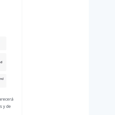
arecerá
s y de