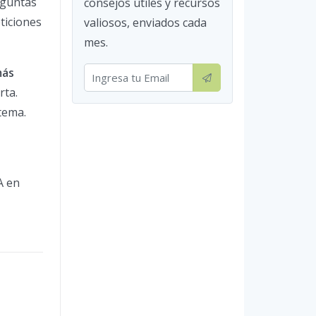
eguntas
consejos útiles y recursos
ticiones
valiosos, enviados cada
mes.
más
ta.
tema.
A en