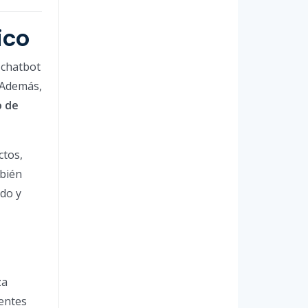
ico
 chatbot
 Además,
o de
ctos,
mbién
do y
za
ientes