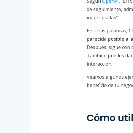
Según
OpenAI
, “El 
de seguimiento, admi
inapropiadas”.
En otras palabras,
C
parecida posible a 
Después, sigue con p
También puedes dar 
interacción.
Veamos algunos ejem
beneficio de tu negoc
Cómo uti