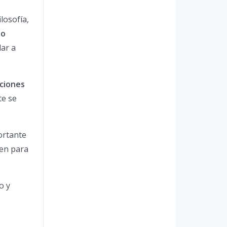
ilosofía,
 o
ar a
ciones
te se
ortante
nen para
o y