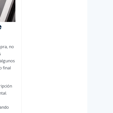
e
pra, no
s
 algunos
 final
ripción
tal.
tando