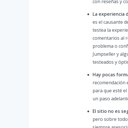
con reseñas y c
La experiencia 
es el causante d
testea la experi
comentarios al r
problema o confu
Jumpseller y alg
testeados y ópti
Hay pocas forma
recomendación es
para que esté el
un paso adelant
El sitio no es s
pero sobre todo 
siempre asesoría