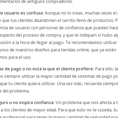
omentarios de antiguos compradores.
de usuario es confusa:
Aunque no lo creas, muchas veces el
e que tus clientes abandonen el carrito lleno de productos. P
encia de usuario con personas de confianza que puedan hac
especto del proceso de compra, y que te indiquen si hubo a
sión a la hora de llegar al pago. Te recomendamos utilizar
unos de nuestros diseños para tiendas online, que ya están
mos para el uso.
s de pago o no está la que el cliente prefiere:
Para ello, la
 siempre utilizar la mayor cantidad de sistemas de pago po
 que tu cliente quiera utilizar. Una vez más, recuerda siempr
e del problema.
eguro o no inspira confianza:
Un problema que nos afecta a t
a los clientes de mayor edad. Para que esto no te suceda, b
 profesional para tener la mayor cantidad de seguridad pos