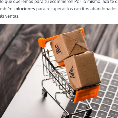
s lo que queremos para tu ecommerce! Por lo mismo, acá te
también
soluciones
para recuperar los carritos abandonados
ás ventas.