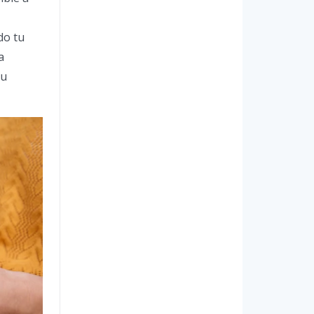
do tu
a
tu