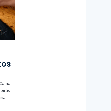
tos
Como
ibirás
una