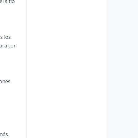
l sitio
s los
ará con
iones
 más