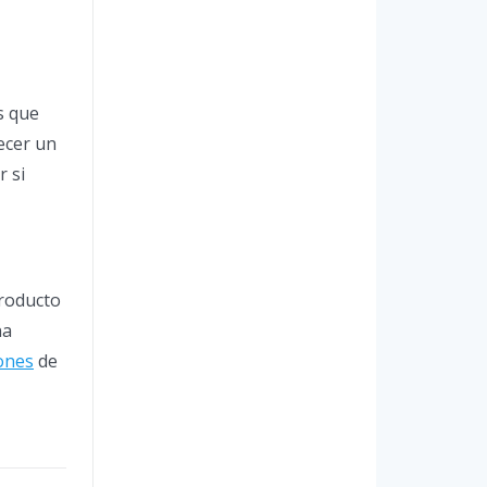
s que
ecer un
r si
producto
na
ones
de