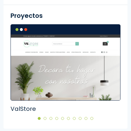
Proyectos
ValStore
Pla