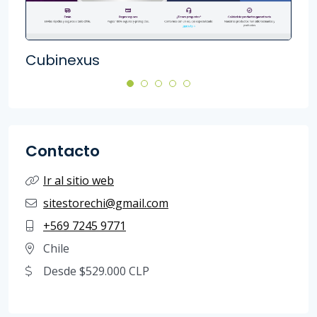
Cubinexus
Cib
Contacto
Ir al sitio web
sitestorechi@gmail.com
+569 7245 9771
Chile
Desde $529.000 CLP