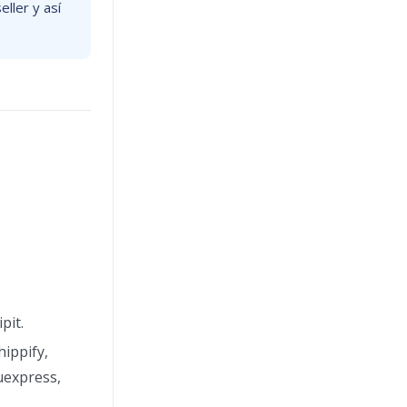
ller y así
pit.
hippify,
uexpress,