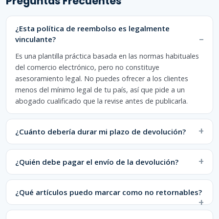
Preguntas Frecuentes
facilitaremos instrucciones y, cuando proceda, 
una dirección de devolución. Por favor, no 
envíes los artículos antes de contactarnos.

¿Esta política de reembolso es legalmente
vinculante?
6. Costes de envío de la devolución

Eres responsable de pagar el coste del envío de 
Es una plantilla práctica basada en las normas habituales
devolución. Los gastos de envío originales no 
del comercio electrónico, pero no constituye
son reembolsables. Si devuelves un artículo 
asesoramiento legal. No puedes ofrecer a los clientes
defectuoso, dañado o incorrecto, asumiremos el 
menos del mínimo legal de tu país, así que pide a un
coste del envío de devolución.

abogado cualificado que la revise antes de publicarla.
7. Reembolsos

Una vez recibida e inspeccionada tu devolución, 
te comunicaremos el resultado. Los reembolsos 
¿Cuánto debería durar mi plazo de devolución?
aprobados se emiten a tu método de pago 
original en un plazo de 14 días. Según tu banco 
o proveedor de pagos, el reembolso puede tardar 
¿Quién debe pagar el envío de la devolución?
algunos días hábiles adicionales en aparecer.

8. Cambios

¿Qué artículos puedo marcar como no retornables?
Con gusto cambiamos los artículos elegibles por 
una talla, color o producto diferente, según 
disponibilidad. Escríbenos a [correo de 