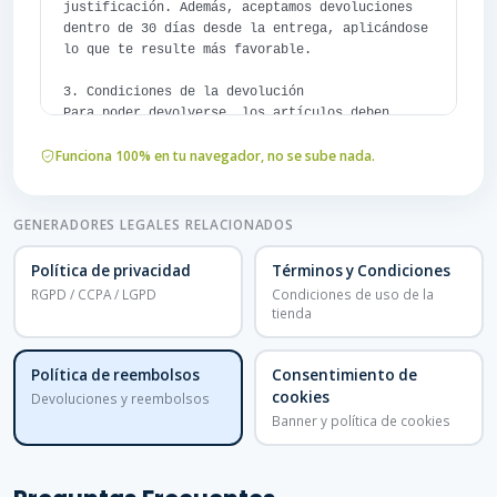
justificación. Además, aceptamos devoluciones 
dentro de 30 días desde la entrega, aplicándose 
lo que te resulte más favorable.

3. Condiciones de la devolución

Para poder devolverse, los artículos deben 
estar sin usar, en el mismo estado en que los 
Funciona 100% en tu navegador, no se sube nada.
recibiste y en su embalaje original, con la 
prueba de compra. Podemos reducir el reembolso 
para reflejar cualquier pérdida de valor 
causada por una manipulación que vaya más allá 
GENERADORES LEGALES RELACIONADOS
de lo necesario para comprobar el artículo.

Política de privacidad
Términos y Condiciones
4. Artículos no retornables

RGPD / CCPA / LGPD
Condiciones de uso de la
Los siguientes artículos no pueden devolverse, 
tienda
salvo que estén defectuosos: artículos 
personalizados o hechos a medida, productos 
perecederos, productos de higiene o íntimos 
Política de reembolsos
Consentimiento de
abiertos y descargas digitales.

cookies
Devoluciones y reembolsos
Banner y política de cookies
5. Cómo iniciar una devolución

Para iniciar una devolución, escríbenos a 
[correo de contacto] indicando tu número de 
pedido y los artículos que deseas devolver. Te 