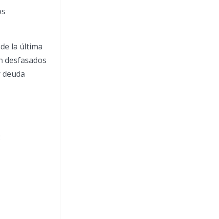
os
de la última
án desfasados
r deuda
: