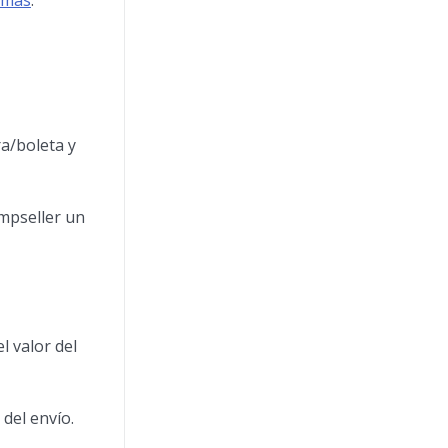
 más
.
ra/boleta y
mpseller un
 valor del
del envío.